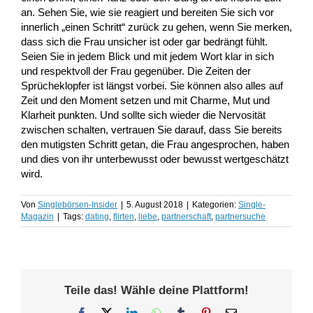
an. Sehen Sie, wie sie reagiert und bereiten Sie sich vor
innerlich „einen Schritt“ zurück zu gehen, wenn Sie merken,
dass sich die Frau unsicher ist oder gar bedrängt fühlt.
Seien Sie in jedem Blick und mit jedem Wort klar in sich
und respektvoll der Frau gegenüber. Die Zeiten der
Sprücheklopfer ist längst vorbei. Sie können also alles auf
Zeit und den Moment setzen und mit Charme, Mut und
Klarheit punkten. Und sollte sich wieder die Nervosität
zwischen schalten, vertrauen Sie darauf, dass Sie bereits
den mutigsten Schritt getan, die Frau angesprochen, haben
und dies von ihr unterbewusst oder bewusst wertgeschätzt
wird.
Von
Singlebörsen-Insider
|
5. August 2018
|
Kategorien:
Single-
Magazin
|
Tags:
dating
,
flirten
,
liebe
,
partnerschaft
,
partnersuche
Teile das! Wähle deine Plattform!
Facebook
X
LinkedIn
WhatsApp
Tumblr
Pinterest
E-