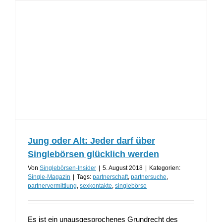
Jung oder Alt: Jeder darf über
Singlebörsen glücklich werden
Von
Singlebörsen-Insider
|
5. August 2018
|
Kategorien:
Single-Magazin
|
Tags:
partnerschaft
,
partnersuche
,
partnervermittlung
,
sexkontakte
,
singlebörse
Es ist ein unausgesprochenes Grundrecht des