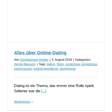
Alles über Online-Dating
Von
Singlebörsen-Insider
|
5. August 2018
|
Kategorien:
Single-Magazin
|
Tags:
dating
,
flirten
,
kostenlose singlebörse
,
partnersuche
,
partnervermittlung
,
singlebörse
Dating ist ein Thema, das immer eine Rolle spielt.
Seltener war die
[...]
Weiterlesen