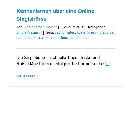
Kennenlernen über eine Online
Singlebörse
Von
Singlebörsen-Insider
|
5. August 2018
|
Kategorien:
Single-Magazin
|
Tags:
dating
,
flirten
,
kostenlose singlebörse
,
partnersuche
,
partnervermittlung
,
singlebörse
Die Singlebörse - schnelle Tipps, Tricks und
Ratschläge für eine erfolgreiche Partnersuche
[...]
Weiterlesen