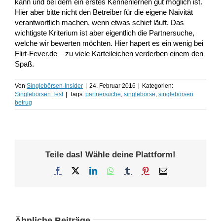
kann und bei dem ein erstes Kennenlernen gut möglich ist.
Hier aber bitte nicht den Betreiber für die eigene Naivität
verantwortlich machen, wenn etwas schief läuft. Das
wichtigste Kriterium ist aber eigentlich die Partnersuche,
welche wir bewerten möchten. Hier hapert es ein wenig bei
Flirt-Fever.de – zu viele Karteileichen verderben einem den
Spaß.
Von
Singlebörsen-Insider
|
24. Februar 2016
|
Kategorien:
Singlebörsen Test
|
Tags:
partnersuche
,
singlebörse
,
singlebörsen
betrug
Teile das! Wähle deine Plattform!
Facebook
X
LinkedIn
WhatsApp
Tumblr
Pinterest
E-
Mail
Ähnliche Beiträge