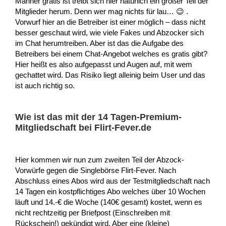
Männer gratis ist treibt sich hier natürlich ein großer Teil der
Mitglieder herum. Denn wer mag nichts für lau… 😉 .
Vorwurf hier an die Betreiber ist einer möglich – dass nicht
besser geschaut wird, wie viele Fakes und Abzocker sich
im Chat herumtreiben. Aber ist das die Aufgabe des
Betreibers bei einem Chat-Angebot welches es gratis gibt?
Hier heißt es also aufgepasst und Augen auf, mit wem
gechattet wird. Das Risiko liegt alleinig beim User und das
ist auch richtig so.
Wie ist das mit der 14 Tagen-Premium-
Mitgliedschaft bei Flirt-Fever.de
Hier kommen wir nun zum zweiten Teil der Abzock-
Vorwürfe gegen die Singlebörse Flirt-Fever. Nach
Abschluss eines Abos wird aus der Testmitgliedschaft nach
14 Tagen ein kostpflichtiges Abo welches über 10 Wochen
läuft und 14.-€ die Woche (140€ gesamt) kostet, wenn es
nicht rechtzeitig per Briefpost (Einschreiben mit
Rückschein!) gekündigt wird. Aber eine (kleine)