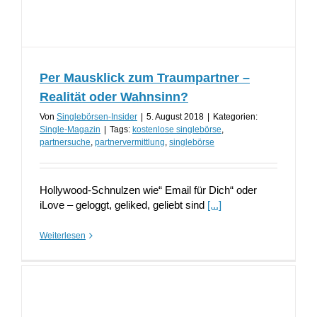
Per Mausklick zum Traumpartner –
Realität oder Wahnsinn?
Von
Singlebörsen-Insider
|
5. August 2018
|
Kategorien:
Single-Magazin
|
Tags:
kostenlose singlebörse
,
partnersuche
,
partnervermittlung
,
singlebörse
Hollywood-Schnulzen wie“ Email für Dich“ oder
iLove – geloggt, geliked, geliebt sind
[...]
Weiterlesen