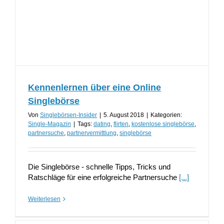
Kennenlernen über eine Online
Singlebörse
Von
Singlebörsen-Insider
|
5. August 2018
|
Kategorien:
Single-Magazin
|
Tags:
dating
,
flirten
,
kostenlose singlebörse
,
partnersuche
,
partnervermittlung
,
singlebörse
Die Singlebörse - schnelle Tipps, Tricks und
Ratschläge für eine erfolgreiche Partnersuche
[...]
Weiterlesen