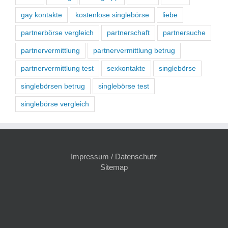
gay kontakte
kostenlose singlebörse
liebe
partnerbörse vergleich
partnerschaft
partnersuche
partnervermittlung
partnervermittlung betrug
partnervermittlung test
sexkontakte
singlebörse
singlebörsen betrug
singlebörse test
singlebörse vergleich
Impressum / Datenschutz
Sitemap