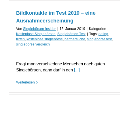
Bildkontakte im Test 2019 – eine
Ausnahmeerscheinung
Von
Singlebörsen-Insider
|
13. Januar 2019
|
Kategorien:
Kostenlose Singlebörsen
,
Singlebörsen Test
|
Tags:
dating
,
flirten
,
kostenlose singlebörse
,
partnersuche
,
singlebörse test
,
singlebörse vergleich
Fragt man verschiedene Menschen nach guten
Singlebörsen, dann darf in den
[...]
Weiterlesen