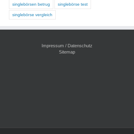
singlebörsen betrug
singlebörse test
singlebörse vergleich
Impressum / Datenschutz
Sitemap