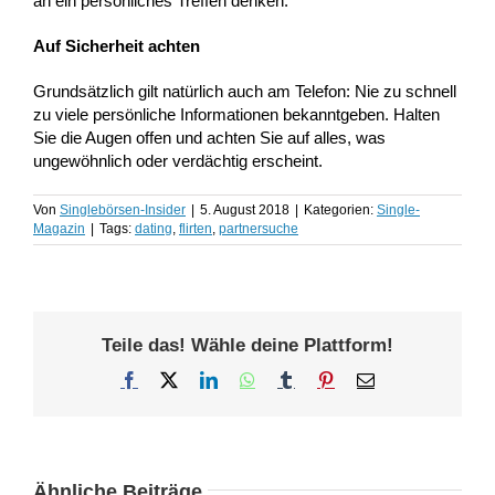
an ein persönliches Treffen denken.
Auf Sicherheit achten
Grundsätzlich gilt natürlich auch am Telefon: Nie zu schnell
zu viele persönliche Informationen bekanntgeben. Halten
Sie die Augen offen und achten Sie auf alles, was
ungewöhnlich oder verdächtig erscheint.
Von
Singlebörsen-Insider
|
5. August 2018
|
Kategorien:
Single-
Magazin
|
Tags:
dating
,
flirten
,
partnersuche
Teile das! Wähle deine Plattform!
Facebook
X
LinkedIn
WhatsApp
Tumblr
Pinterest
E-
Mail
Ähnliche Beiträge