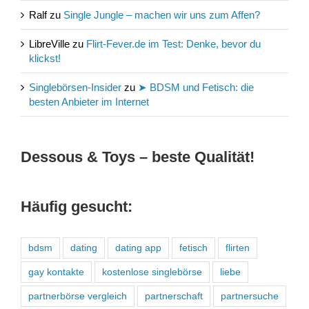
Ralf
zu
Single Jungle – machen wir uns zum Affen?
LibreVille
zu
Flirt-Fever.de im Test: Denke, bevor du
klickst!
Singlebörsen-Insider
zu
➤ BDSM und Fetisch: die
besten Anbieter im Internet
Dessous & Toys – beste Qualität!
Häufig gesucht:
bdsm
dating
dating app
fetisch
flirten
gay kontakte
kostenlose singlebörse
liebe
partnerbörse vergleich
partnerschaft
partnersuche