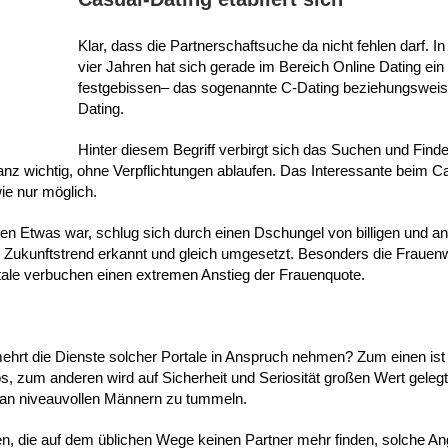
Klar, dass die Partnerschaftsuche da nicht fehlen darf. In
vier Jahren hat sich gerade im Bereich Online Dating ein
festgebissen– das sogenannte C-Dating beziehungsweis
Dating.
Hinter diesem Begriff verbirgt sich das Suchen und Find
ganz wichtig, ohne Verpflichtungen ablaufen. Das Interessante beim C
wie nur möglich.
n Etwas war, schlug sich durch einen Dschungel von billigen und a
 Zukunftstrend erkannt und gleich umgesetzt. Besonders die Frauenw
rtale verbuchen einen extremen Anstieg der Frauenquote.
mehrt die Dienste solcher Portale in Anspruch nehmen? Zum einen ist
s, zum anderen wird auf Sicherheit und Seriosität großen Wert gele
 an niveauvollen Männern zu tummeln.
auen, die auf dem üblichen Wege keinen Partner mehr finden, solche A