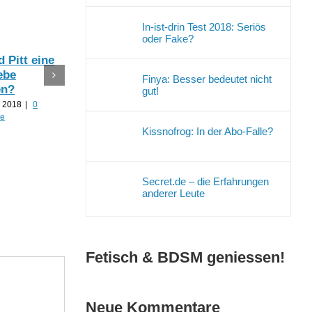
In-ist-drin Test 2018: Seriös
oder Fake?
 Pitt eine
Ist Justin Biber
Gui
ebe
bald unter der
Kre
Finya: Besser bedeutet nicht
en?
Haube?
end
gut!
kir
r 2018
|
0
16. September 2018
|
0
re
Kommentare
12. 
Cara Delevingne
Kissnofrog: In der Abo-Falle?
Komm
und Ashley Benson
sind ein Paar!
16. September 2018
|
0
Secret.de – die Erfahrungen
Kommentare
anderer Leute
Fetisch & BDSM geniessen!
Neue Kommentare