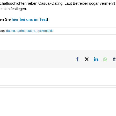
llschaftsschichten lieben Casual-Dating. Laut Betreiber sogar vermehr
e sich festlegen.
den Sie
hier bei uns im Test
!
ags:
dating
,
partnersuche
,
sexkontakte
Facebook
X
LinkedIn
What