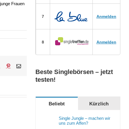
t junge Frauen
7
Anmelden
8
Anmelden
sApp
Tumblr
Pinterest
E-
Mail
Beste Singlebörsen – jetzt
testen!
Beliebt
Kürzlich
Single Jungle – machen wir
uns zum Affen?