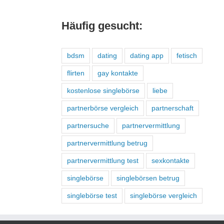
Häufig gesucht:
bdsm
dating
dating app
fetisch
flirten
gay kontakte
kostenlose singlebörse
liebe
partnerbörse vergleich
partnerschaft
partnersuche
partnervermittlung
partnervermittlung betrug
partnervermittlung test
sexkontakte
singlebörse
singlebörsen betrug
singlebörse test
singlebörse vergleich