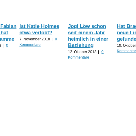
 Fabian
Ist Katie Holmes
Jogi Löw schon
Hat Brad
hat
etwa verlobt?
seit einem Jahr
neue Li
Flamme
heimlich in einer
gefund
7. November 2018
|
0
Beziehung
Kommentare
8
|
0
10. Oktobe
Kommenta
12. Oktober 2018
|
0
Kommentare