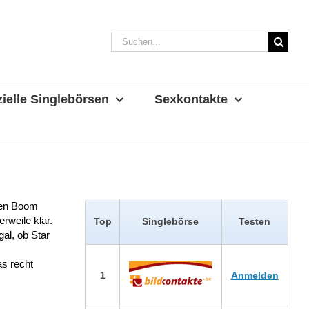
Suche
nach:
ielle Singlebörsen
Sexkontakte
hten Boom
rweile klar.
Top
Singlebörse
Testen
gal, ob Star
as recht
1
Anmelden