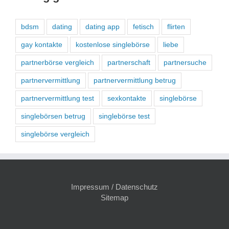
bdsm
dating
dating app
fetisch
flirten
gay kontakte
kostenlose singlebörse
liebe
partnerbörse vergleich
partnerschaft
partnersuche
partnervermittlung
partnervermittlung betrug
partnervermittlung test
sexkontakte
singlebörse
singlebörsen betrug
singlebörse test
singlebörse vergleich
Impressum / Datenschutz
Sitemap