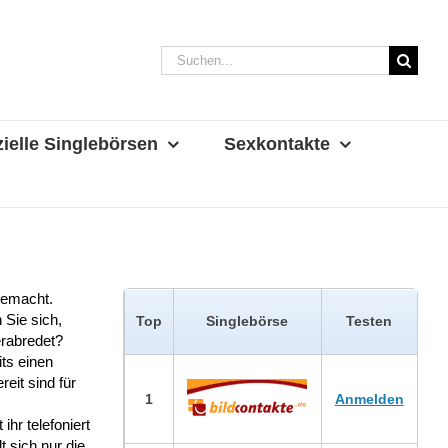
Suche
nach:
ielle Singlebörsen
Sexkontakte
gemacht.
Sie sich,
Top
Singlebörse
Testen
erabredet?
ts einen
eit sind für
1
Anmelden
ihr telefoniert
t sich nur die