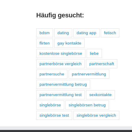
Häufig gesucht:
bdsm
dating
dating app
fetisch
flirten
gay kontakte
kostenlose singlebörse
liebe
partnerbörse vergleich
partnerschaft
partnersuche
partnervermittlung
partnervermittlung betrug
partnervermittlung test
sexkontakte
singlebörse
singlebörsen betrug
singlebörse test
singlebörse vergleich