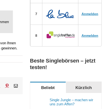
7
Anmelden
wimmen
8
Anmelden
 von Ihnen
n gewinnen.
Beste Singlebörsen – jetzt
testen!
sApp
Tumblr
Pinterest
E-
Beliebt
Kürzlich
Mail
Single Jungle – machen wir
uns zum Affen?