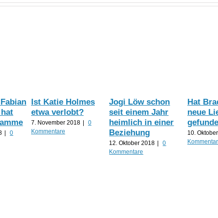
 Fabian
Ist Katie Holmes
Jogi Löw schon
Hat Brad
hat
etwa verlobt?
seit einem Jahr
neue Li
Flamme
heimlich in einer
gefund
7. November 2018
|
0
Beziehung
Kommentare
8
|
0
10. Oktobe
Kommenta
12. Oktober 2018
|
0
Kommentare