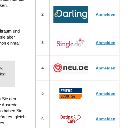
rken.
2
Anmelden
eitraum und
sie aber
3
Anmelden
hon einmal
w.
4
Anmelden
len,
5
Anmelden
m Sie den
e Ausrede
So haben Sie
äre es, gleich
6
Anmelden
des