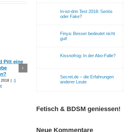
In-ist-drin Test 2018: Seriös
oder Fake?
Finya: Besser bedeutet nicht
gut!
Kissnofrog: In der Abo-Falle?
 Pitt eine
Ist Justin Biber
Gui
ebe
bald unter der
Kre
en?
Haube?
end
Secret.de – die Erfahrungen
kir
r 2018
|
0
16. September 2018
|
0
anderer Leute
re
Kommentare
12. 
Cara Delevingne
Komm
und Ashley Benson
sind ein Paar!
Fetisch & BDSM geniessen!
16. September 2018
|
0
Kommentare
Neue Kommentare