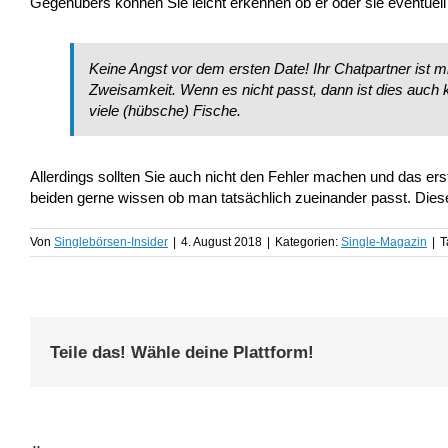
Gegenübers können Sie leicht erkennen ob er oder sie eventuell d
Keine Angst vor dem ersten Date! Ihr Chatpartner ist m
Zweisamkeit. Wenn es nicht passt, dann ist dies auc
viele (hübsche) Fische.
Allerdings sollten Sie auch nicht den Fehler machen und das er
beiden gerne wissen ob man tatsächlich zueinander passt. Diese
Von
Singlebörsen-Insider
|
4. August 2018
|
Kategorien:
Single-Magazin
|
T
Teile das! Wähle deine Plattform!