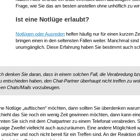
Frage, wie Sie das am besten anstellen ohne unhöflich zu wi
Ist eine Notlüge erlaubt?
Notlügen oder Ausreden
helfen häufig nur für einen kurzen Z
bringen einen in den seltensten Fällen weiter. Manchmal sind 
unumgänglich. Diese Erfahrung haben Sie bestimmt auch sc
och denken Sie daran, dass in einem solchen Fall, die Verabredung bz
zu entschieden haben, den Chat-Partner überhaupt nicht treffen zu wol
men Chats/Mails vorzubeugen.
e Notlüge „auftischen“ möchten, dann sollten Sie überdenken waru
eht das Sie noch ein wenig Zeit gewinnen möchten, dann kann ein
önnten Sie sich mit dem Chatpartner zu einem Telefonat verabreden. 
ige Zweifel vielleicht auch auszuräumen. Eine andere Möglichkeit w
unsicher und noch nicht bereit für ein Treffen sind. An der Reaktion 