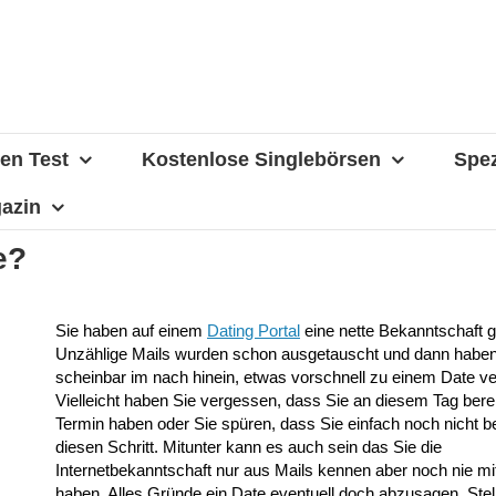
en Test
Kostenlose Singlebörsen
Spez
azin
e?
Sie haben auf einem
Dating Portal
eine nette Bekanntschaft 
Unzählige Mails wurden schon ausgetauscht und dann haben 
scheinbar im nach hinein, etwas vorschnell zu einem Date v
Vielleicht haben Sie vergessen, dass Sie an diesem Tag berei
Termin haben oder Sie spüren, dass Sie einfach noch nicht ber
diesen Schritt. Mitunter kann es auch sein das Sie die
Internetbekanntschaft nur aus Mails kennen aber noch nie mit 
haben. Alles Gründe ein Date eventuell doch abzusagen. Stell