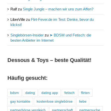
Ralf
zu
Single Jungle – machen wir uns zum Affen?
LibreVille
zu
Flirt-Fever.de im Test: Denke, bevor du
klickst!
Singlebörsen-Insider
zu
➤ BDSM und Fetisch: die
besten Anbieter im Internet
Dessous & Toys – beste Qualität!
Häufig gesucht:
bdsm
dating
dating app
fetisch
flirten
gay kontakte
kostenlose singlebörse
liebe
partnerbörse vergleich
partnerschaft
partnersuche