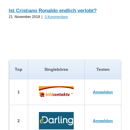
Ist Cristiano Ronaldo endlich verlobt?
Til
21. November 2018
|
0 Kommentare
19.
Top
Singlebörse
Testen
1
Anmelden
2
Anmelden