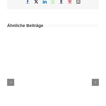
Facebook
X
LinkedIn
WhatsApp
Tumblr
Pinterest
E-
Mail
Ähnliche Beiträge