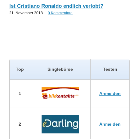
Ist Cristiano Ronaldo endlich verlobt?
Til
21. November 2018
|
0 Kommentare
19.
Top
Singlebörse
Testen
1
Anmelden
2
Anmelden