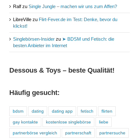
Ralf
zu
Single Jungle – machen wir uns zum Affen?
LibreVille
zu
Flirt-Fever.de im Test: Denke, bevor du
klickst!
Singlebörsen-Insider
zu
➤ BDSM und Fetisch: die
besten Anbieter im Internet
Dessous & Toys – beste Qualität!
Häufig gesucht:
bdsm
dating
dating app
fetisch
flirten
gay kontakte
kostenlose singlebörse
liebe
partnerbörse vergleich
partnerschaft
partnersuche