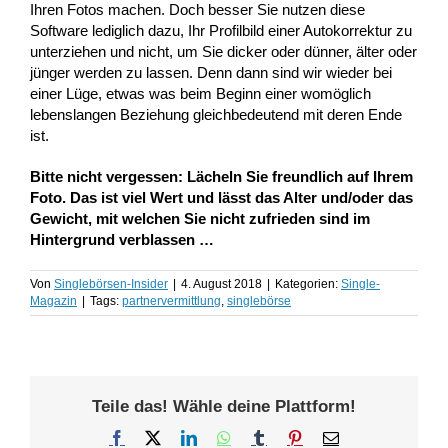
Ihren Fotos machen. Doch besser Sie nutzen diese
Software lediglich dazu, Ihr Profilbild einer Autokorrektur zu
unterziehen und nicht, um Sie dicker oder dünner, älter oder
jünger werden zu lassen. Denn dann sind wir wieder bei
einer Lüge, etwas was beim Beginn einer womöglich
lebenslangen Beziehung gleichbedeutend mit deren Ende
ist.
Bitte nicht vergessen: Lächeln Sie freundlich auf Ihrem
Foto. Das ist viel Wert und lässt das Alter und/oder das
Gewicht, mit welchen Sie nicht zufrieden sind im
Hintergrund verblassen …
Von
Singlebörsen-Insider
|
4. August 2018
|
Kategorien:
Single-
Magazin
|
Tags:
partnervermittlung
,
singlebörse
Teile das! Wähle deine Plattform!
Facebook
X
LinkedIn
WhatsApp
Tumblr
Pinterest
E-