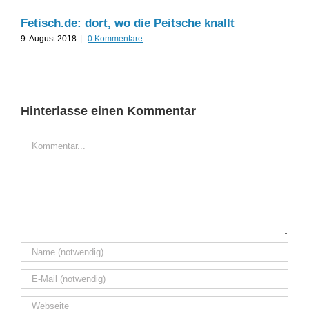
26. 
Fetisch.de: dort, wo die Peitsche knallt
9. August 2018
|
0 Kommentare
Hinterlasse einen Kommentar
Kommentar