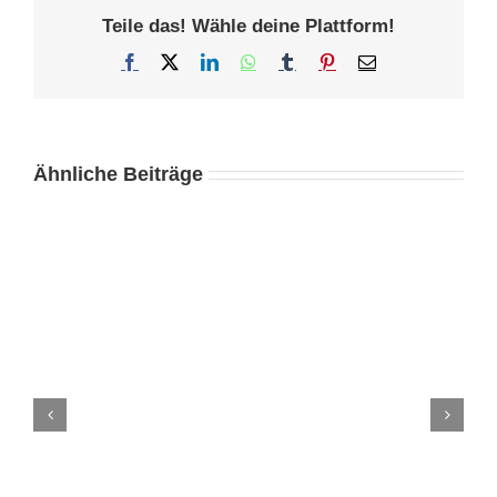
Teile das! Wähle deine Plattform!
Facebook
X
LinkedIn
WhatsApp
Tumblr
Pinterest
E-
Mail
Ähnliche Beiträge
Su
Su